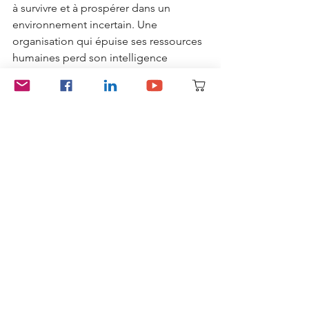
à survivre et à prospérer dans un 
environnement incertain. Une 
organisation qui épuise ses ressources 
humaines perd son intelligence 
collective ; une organisation qui les 
régénère construit une performance 
résiliente, capable de durer.
Alors, la question n’est pas de savoir 
s’il faut ralentir ou renoncer à la 
performance. La vraie question 
est :
voulons‑nous continuer à gérer 
nos équipes comme nous avons géré 
la planète ?
Ou sommes‑nous prêts à 
imaginer des organisations pensées 
comme des écosystèmes, où la 
régénération n’est pas un luxe, mais la 
condition même de la survie ?