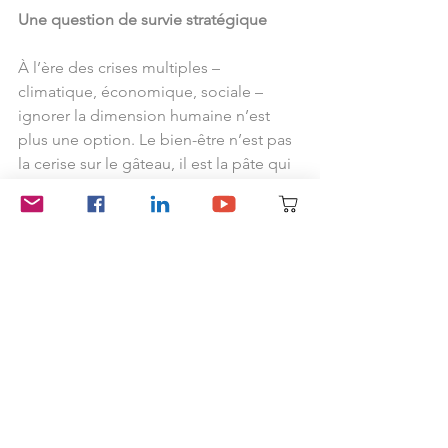
Une question de survie stratégique
À l’ère des crises multiples – 
climatique, économique, sociale – 
ignorer la dimension humaine n’est 
plus une option. Le bien-être n’est pas 
la cerise sur le gâteau, il est la pâte qui 
tient tout le reste. C’est un actif 
stratégique, au même titre que la 
technologie ou la trésorerie. Les 
organisations qui refusent de le voir 
s’exposent à une lente érosion, jusqu’à 
perdre leur capacité de durer.
À l’inverse, celles qui investissent dans 
un climat organisationnel sain, une 
sécurité psychologique forte et une 
régulation des charges créent des 