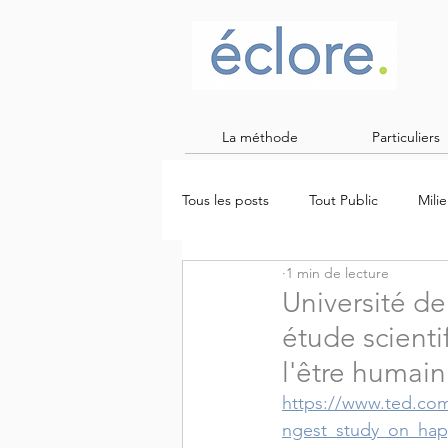
La méthode
Particuliers
Tous les posts
Tout Public
Mili
1 min de lecture
charge mentale
Université de
étude scient
l'être humain
https://www.ted.com
ngest_study_on_hap