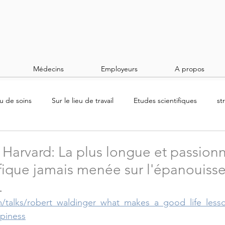
Médecins
Employeurs
A propos
eu de soins
Sur le lieu de travail
Etudes scientifiques
st
 Harvard: La plus longue et passion
ifique jamais menée sur l'épanouis
.
/talks/robert_waldinger_what_makes_a_good_life_less
piness