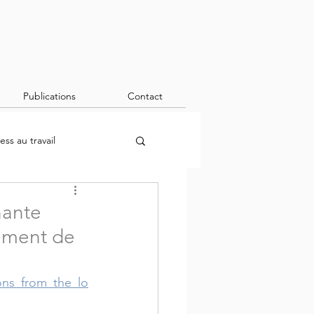
Publications
Contact
ress au travail
nante
sement de
ons_from_the_lo