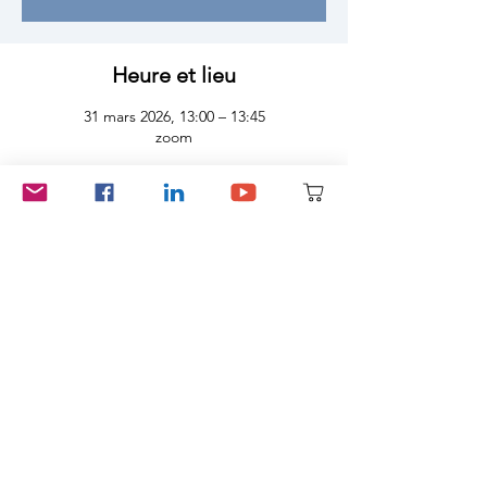
Heure et lieu
31 mars 2026, 13:00 – 13:45
zoom
Partager cet événement
Éclore à Bruxelles ASBL - numéro d'entreprise
1034.135.410 - 58
, rue Goffart à Ixelles - RPM Bruxelles
Mentions légales
Politique de protection des données
Conditions d'utilisation du site et conditions générales
de vente en ligne