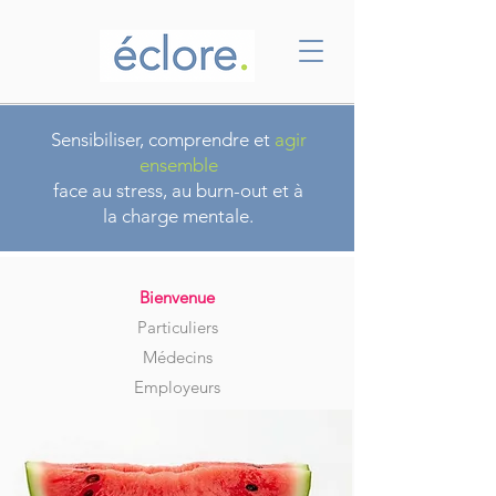
Sensibiliser, comprendre et
agir
ensemble
face au stress, au burn-out et à
la charge mentale.
​Bienvenue​​
Particuliers
Médecins
Employeurs