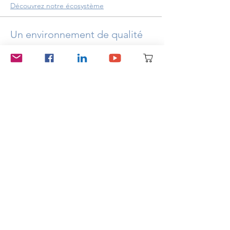
Découvrez notre écosystème
Un environnement de qualité
Nos ateliers et nos parcours sont des offrent
des espaces respectueux, sécurisants et
bienveillants. Ils ne requièrent pas de
s'exposer, de remuer le passé ou de
prendre la parole en public. Nous
progressons en groupe mais le
cheminement est introspectif et respecte le
rythme de chacun.
Les lieux dans lesquels nous les proposons
sont agréables, accueillant et de grande
qualité.
Centre PsyPluriel à Uccle
Centre IASO à Ixelles​​
Nous contacter