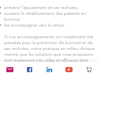
prévenir l'épuisement et ses rechutes
soutenir le rétablissement des patients en
burnout
les accompagner vers le retour
Si nos accompagnements ont initialement été
pensées pour la prévention du burnout et de
ses rechutes, notre pratique en milieu clinique
montre que les solutions que nous proposons
sont également très utiles et efficaces dans
d'autres cas comme:
la charge mentale et la surcharge cognitive
le stress chronique et l'anxiété
l'hyperactivité mentale
les pensées envahissantes
les troubles du sommeil
la dépression​
Dans de nombreux cas, la prise en compte du
stress et de la charge mentale améliore le
confort émotionnel et physique des patients
dans les parcours de soins et renforce