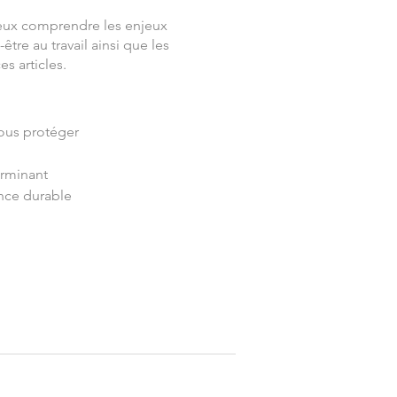
eux comprendre les enjeux
tre au travail ainsi que les
s articles.
ous protéger
erminant
ance durable