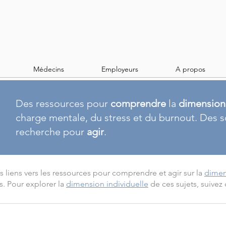
Médecins
Employeurs
A propos
​Des ressources pour
comprendre
la
dimension 
charge mentale, du stress et du burnout. Des s
recherche pour
agir
.
s liens vers les ressources pour comprendre et agir sur la
dimen
s.
Pour explorer la
dimension individuelle
de ces sujets, suivez