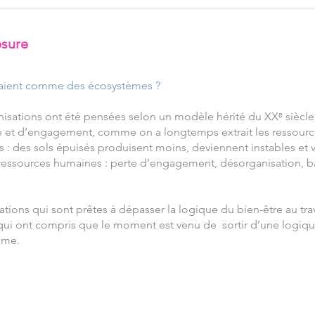
sure
onnaient comme des écosystèmes ?
isations ont été pensées selon un modèle hérité du XXᵉ siècle :
ie et d’engagement, comme on a longtemps extrait les ressourc
s : des sols épuisés produisent moins, deviennent instables et
 ressources humaines : perte d’engagement, désorganisation, ba
ons qui sont prêtes à dépasser la logique du bien-être au trav
ui ont compris que le moment est venu de sortir d’une logique
ème.