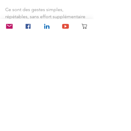
Ce sont des gestes simples, 
répétables, sans effort supplémentaire 
ni temps dédié. Et c’est précisément 
ce qui leur donne leur efficacité : ils 
sont faisables. Donc ils sont faits. Et ce 
qu’on répète, on finit par l’intégrer.
Apprendre à réguler le stress, cela 
nécessite une autre pédagogie.
Et c’est là que l’approche Éclore fait la 
différence. Vous en saurez plus en 
suivant 
. 
Formation en gestion du stress au travail
Formation anti-stress entreprise
Programme anti-stress basé sur la science
Prévention du burnout
Programmes de bien-être pour entreprises